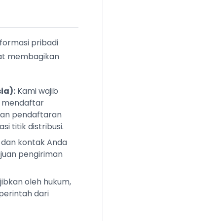
ormasi pribadi
pat membagikan
ia):
Kami wajib
a mendaftar
uan pendaftaran
titik distribusi.
 dan kontak Anda
tujuan pengiriman
ibkan oleh hukum,
erintah dari