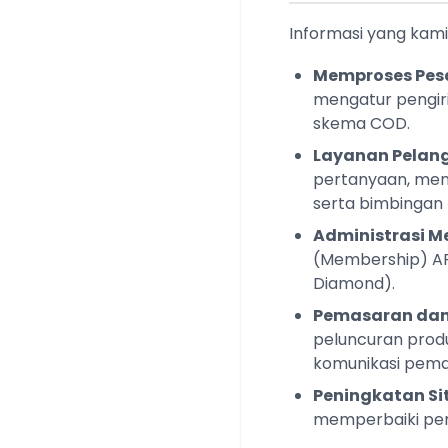
Informasi yang kami
Memproses Pes
mengatur pengiri
skema COD.
Layanan Pelang
pertanyaan, men
serta bimbingan 
Administrasi M
(Membership) AFC
Diamond).
Pemasaran dan
peluncuran produ
komunikasi pema
Peningkatan Si
memperbaiki pen