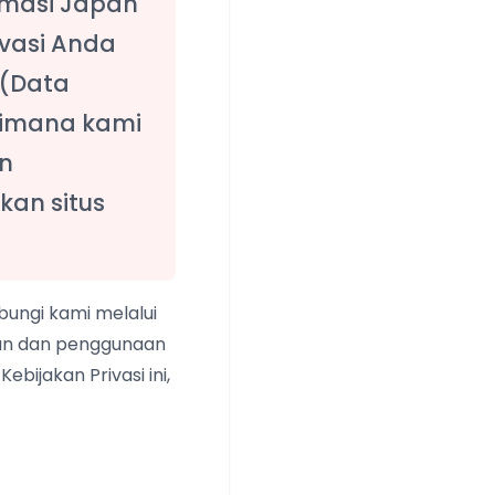
armasi Japan
vasi Anda
 (Data
gaimana kami
n
an situs
ungi kami melalui
lan dan penggunaan
ebijakan Privasi ini,