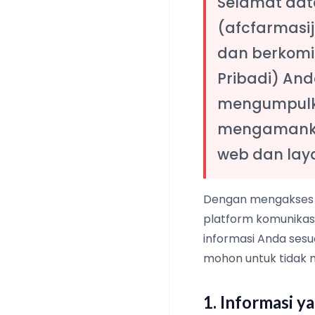
Selamat data
(afcfarmasi
dan berkomi
Pribadi) And
mengumpulk
mengamankan
web dan lay
Dengan mengakses d
platform komunikas
informasi Anda sesuai
mohon untuk tidak 
1. Informasi 