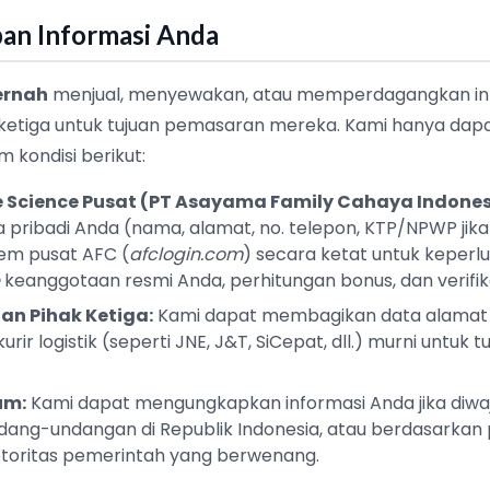
an Informasi Anda
ernah
menjual, menyewakan, atau memperdagangkan inf
ketiga untuk tujuan pemasaran mereka. Kami hanya da
 kondisi berikut:
e Science Pusat (PT Asayama Family Cahaya Indones
pribadi Anda (nama, alamat, no. telepon, KTP/NPWP jik
em pusat AFC (
afclogin.com
) secara ketat untuk keperl
keanggotaan resmi Anda, perhitungan bonus, dan verifikasi 
an Pihak Ketiga:
Kami dapat membagikan data alamat
rir logistik (seperti JNE, J&T, SiCepat, dll.) murni untuk 
um:
Kami dapat mengungkapkan informasi Anda jika diwaj
ang-undangan di Republik Indonesia, atau berdasarkan p
otoritas pemerintah yang berwenang.