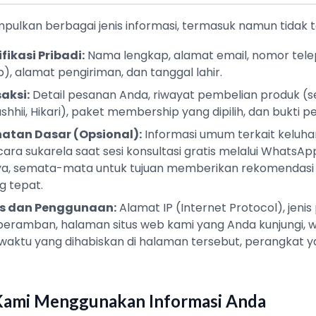
ulkan berbagai jenis informasi, termasuk namun tidak 
fikasi Pribadi:
Nama lengkap, alamat email, nomor tel
 alamat pengiriman, dan tanggal lahir.
aksi:
Detail pesanan Anda, riwayat pembelian produk (s
shhii, Hikari), paket membership yang dipilih, dan bukti
hatan Dasar (Opsional):
Informasi umum terkait keluh
ara sukarela saat sesi konsultasi gratis melalui WhatsAp
ya, semata-mata untuk tujuan memberikan rekomendasi p
 tepat.
is dan Penggunaan:
Alamat IP (Internet Protocol), jen
 peramban, halaman situs web kami yang Anda kunjungi, 
waktu yang dihabiskan di halaman tersebut, perangkat y
Kami Menggunakan Informasi Anda