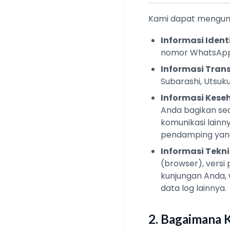
Kami dapat mengump
Informasi Identi
nomor WhatsApp),
Informasi Trans
Subarashi, Utsuku
Informasi Kese
Anda bagikan sec
komunikasi lainn
pendamping yang
Informasi Tekn
(browser), versi
kunjungan Anda, 
data log lainnya.
2. Bagaimana 