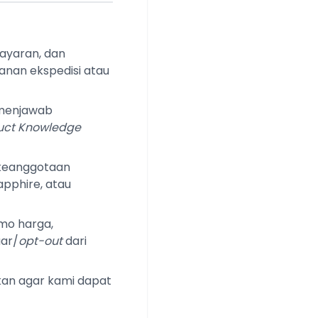
ayaran, dan
anan ekspedisi atau
 menjawab
uct Knowledge
 keanggotaan
apphire, atau
mo harga,
uar/
opt-out
dari
kan agar kami dapat