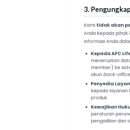
3. Pengungkap
Kami
tidak akan p
Anda kepada pihak 
informasi Anda dalam
Kepada AFC Lif
meneruskan data 
member) ke sist
akun
back-office
Penyedia Layan
kepada layanan ku
produk.
Kewajiban Huk
peraturan perund
pengadilan dan 