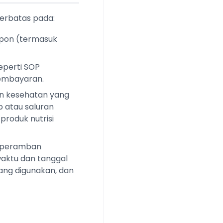
terbatas pada:
epon (termasuk
eperti SOP
 pembayaran.
an kesehatan yang
p atau saluran
roduk nutrisi
is peramban
waktu dan tanggal
ang digunakan, dan